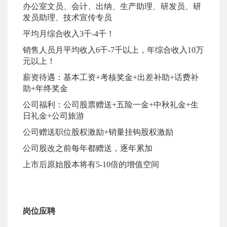
办公室文员、会计、出纳、生产助理、研发员、研
发员助理、技术宣传专员
平均月综合收入
3千-4千！
销售人员月平均收入
6千-7千以上，年综合收入10万
元以上！
薪资待遇：基本工资
+
考核奖金
+
出差补助
+话费补
助+年终奖金
公司福利：公司股票
赠送
+五险一金+
中秋礼金
+生
日礼金+公司旅游
公司赠送职位股权激励
+销量挂钩股权激励
公司股改之前每年都赠送，逐年累加
上市后原始股本将有
5-10倍的增值空间
岗位应聘