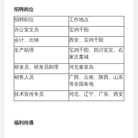
招聘岗位
招聘职位
工作地点
办公室文员
宝鸡千阳
会计、出纳
西安、宝鸡千阳
生产助理
宝鸡千阳、四川宜宾、石
家庄
藁城
研发员、研发员助理
河北秦皇岛
销售人员
广西
、
云南
、
陕西
、
山东
等全国各地
技术宣传专员
河北、辽宁
、
广东
、
西安
福利待遇